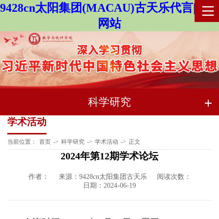
9428cn太阳集团(MACAU)古天乐代言|官方
网站
科学研究
学术活动
当前位置：
首页
->
科学研究
->
学术活动
->
正文
2024年第12期学术论坛
作者：
来源：9428cn太阳集团古天乐
阅读次数：
日期：2024-06-19