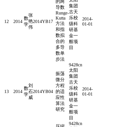
的两
集团
导数
古天
Runge-
张
乐校
Kutta
数
2014-
艳
12
2014
2014YB17
方法
级科
01-01
学
伟
和指
研基
数拟
金一
合的
般项
多导
目
数单
步法
9428cn
太阳
振荡
集团
微分
古天
刘
方程
乐校
数
2014-
13
2014
石
2014YB04
的适
级科
01-01
学
威
应性
研基
算法
金一
研究
般项
目
9428cn
压缩