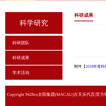
科研成果
科学研究
科研团队
科研成果
附件【
2018年度
学术活动
Copyright 9428cn太阳集团(MACAU)古天乐代言|官方网站 版