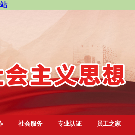
网站
作
社会服务
专业认证
员工之家